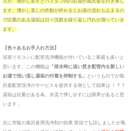
方が、沸かし直すとバスタブ内のお湯が風呂釜を行き来し
ます。沸かし直しの作動が終わると
お湯の流れも止まるの
で比重のある湯垢は日々沈殿を繰り返し汚れが溜っていき
ます。
【色々あるお手入れ方法】
浴室リモコンに配管洗浄機能が付いているご家庭も多いと
思います。この機能は
「排水時に追い焚き配管内を
新しい
お湯で洗い流し湯垢の付着を抑制する」
というものでが
風
呂釜配管洗浄のサービスを提供する側として効果は ！？？
湯垢は比重がある為、水流で押し出すには限界があると思
います 。
次に市販の風呂釜用洗浄剤の効果 冒頭でも話しましたが風