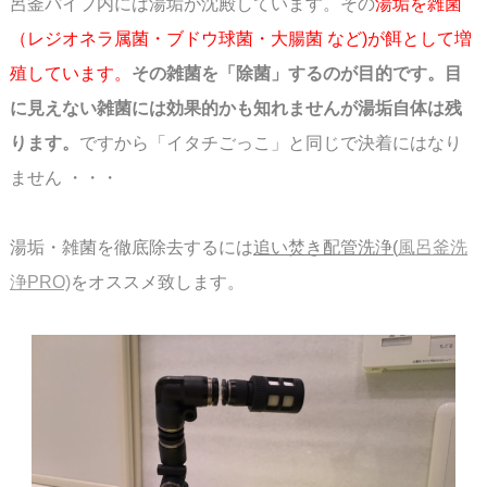
呂釜パイプ内には湯垢が
沈殿しています。
その
湯垢を雑菌
（レジオネラ属菌・ブドウ球菌・大腸菌 など)が餌として増
殖しています。
その雑菌を
「除菌」するのが目的です。目
に見えない雑菌には効果的かも知れませんが湯垢自体は残
ります。
ですから「イタチごっこ」と同じで決着にはなり
ません ・・・
湯垢・雑菌を徹底除去するには
追い焚き配管洗浄(
風呂釜洗
浄PRO)
を
オススメ致します。