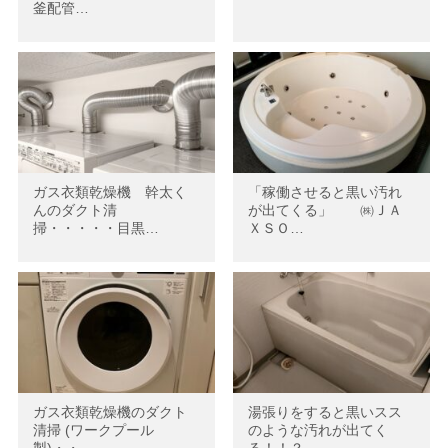
釜配管…
ガス衣類乾燥機 幹太く
「稼働させると黒い汚れ
んのダクト清
が出てくる」 ㈱ＪＡ
掃・・・・・目黒…
ＸＳＯ…
ガス衣類乾燥機のダクト
湯張りをすると黒いスス
清掃 (ワークプール
のような汚れが出てく