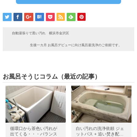
自動湯張りで黒い汚れ 横浜市金沢区
生後一カ月 お風呂デビューに向け風呂釜洗浄のご依頼です。
お風呂そうじコラム（最近の記事）
循環口から茶色い汚れが
白い汚れの洗浄依頼 ジェ
出てくる・・・バランス
ットバス + 追い焚き配…