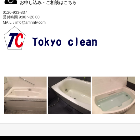
お申し込み・ご相談はこちら
0120-933-837
受付時間 9:00〜20:00
MAIL：info@amhntv.com
お風呂の雑
自動湯張りで黒い汚れ 横浜市
貸していた家 気になる前入居
風呂釜(給湯器)故障 交