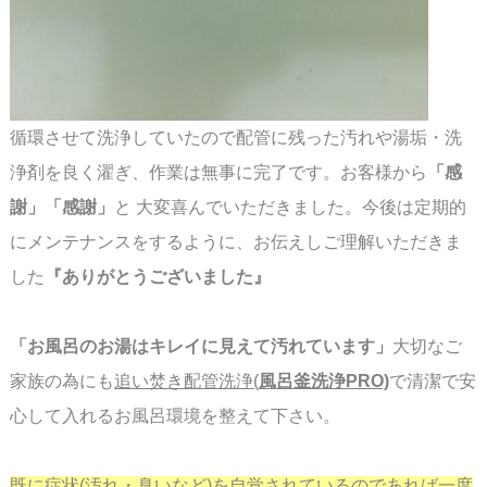
循環させて洗浄していたので配管に残った汚れや湯垢・洗
浄剤を良く濯ぎ、作業は無事に完了です。
お客様から
「感
謝」「感謝」
と 大変喜んでいただきました。
今後は定期的
にメンテナンスをするように、お伝えしご理解いただきま
した
『
ありがとうございました』
「お風呂のお湯はキレイに見えて汚れています」
大切なご
家族の為にも
追い焚き配管洗浄(
風呂釜洗浄PRO)
で清潔で安
心して入れるお風呂環境を整えて下さい。
既に症状(汚れ・臭いなど)を自覚されているのであれば一度