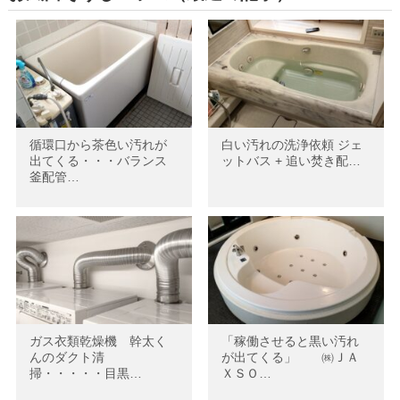
循環口から茶色い汚れが
白い汚れの洗浄依頼 ジェ
出てくる・・・バランス
ットバス + 追い焚き配…
釜配管…
ガス衣類乾燥機 幹太く
「稼働させると黒い汚れ
んのダクト清
が出てくる」 ㈱ＪＡ
掃・・・・・目黒…
ＸＳＯ…