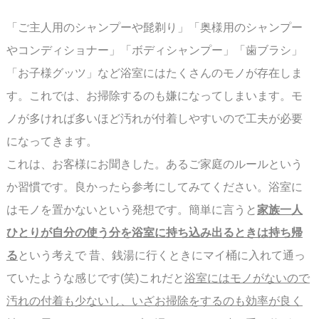
スペース
「ご主人用のシャンプーや髭剃り」「奥様用のシャンプー
やコンディショナー」
「ボディシャンプー」「歯ブラシ」
「お子様グッツ」など浴室にはたくさんのモノが存在
しま
す。これでは、お掃除するのも嫌になってしまいます。モ
ノが多ければ多いほど汚れが
付着しやすいので工夫が必要
になってきます。
これは、お客様にお聞きした。あるご家庭のルールという
か習慣です。良かったら参考にして
みてください。浴室に
はモノを置かないという発想です。簡単に言うと
家族一人
ひとりが自分の使う分を浴室に持ち込み
出るときは持ち帰
る
という考えで 昔、銭湯に行くときに
マイ桶に入れて通っ
ていたような感じです(笑)これだと
浴室にはモノがないので
汚れの付着も少ないし、いざお掃除をするのも効率が良く