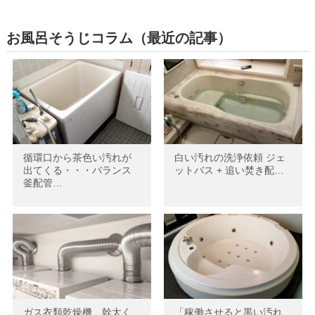
お風呂そうじコラム（最近の記事）
循環口から茶色い汚れが
白い汚れの洗浄依頼 ジェ
出てくる・・・バランス
ットバス + 追い焚き配…
釜配管…
ガス衣類乾燥機 幹太く
「稼働させると黒い汚れ