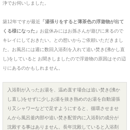
浄でお伺いしました。
築12年ですが最近
「湯張りをすると薄茶色の浮遊物が出て
くる様になった」
お盆休みには
お孫さんが遊びに来るので
キレイにしておきたい。との想いからご依頼いただきまし
た。
お風呂には週に数回入浴剤を入れて追い焚き(沸かし直
し)をしていると お聞きしましたので
浮遊物の原因はその辺
りにあるのかもしれません。
入浴剤が入ったお湯を、温め直す場合は追い焚き(沸か
し直し)をせずに少しお湯を抜き
熱めのお湯を自動湯張
り又シャワーなどで足すようにすると、循環させませ
んから
風呂釜内部や追い焚き配管内に入浴剤の成分が
沈殿する事はありません。
長年沈殿していると入浴剤