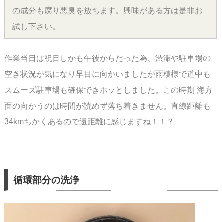
の成分も腐り悪臭を放ちます。興味がある方は是非お
試し下さい。
作業当日は祝日しかも午後からだった為、渋滞や駐車場の
空き状況が気になり早目に
向かいましたが雨模様で道中も
スムーズ駐車場も確保できホッとしました。
この時期 海方
面の向かうのは時間が読めず落ち着きません。直線距離も
34kmちかくあるので
遠距離に感じますね！！？
循環部分の洗浄