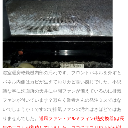
浴室暖房乾燥機内部の汚れです。フロントパネルを外すと
パネル内側はカビが生えており
カビ臭い感じでした。不思
議な事に洗面所の天井に中間ファンが備えているのに排気
ファンが
付いています？恐らく業者さんの発注ミスではな
いでしょうか！ですので排気ファンの汚れは
さほどではあ
りませんでした。
送風ファン・アルミフィン(熱交換器)は長
年のホコリが蓄積して
いました。ココにホコリやカビが付