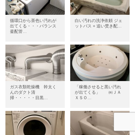
循環口から茶色い汚れが
白い汚れの洗浄依頼 ジェ
出てくる・・・バランス
ットバス + 追い焚き配…
釜配管…
ガス衣類乾燥機 幹太く
「稼働させると黒い汚れ
んのダクト清
が出てくる」 ㈱ＪＡ
掃・・・・・目黒…
ＸＳＯ…