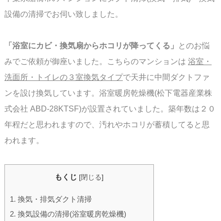
設備の清掃でお伺い致しました。
「浴室にカビ・換気扇からホコリが降ってくる」
とのお悩
みでご依頼が御座いました。
こちらのマンションは
浴室・
洗面所・トイレの３室換気タイプ
で天井に中間ダクトファ
ンを
設け換気しています。浴室暖房乾燥機(松下電器産業株
式会社 ABD-28KTSF)が設置されていま
した。築年数は２０
年程だと思われますので、汚れやホコリが蓄積してると思
われます。
もくじ
[
閉じる
]
1.
換気・排気ダクト清掃
2.
換気設備の清掃(浴室暖房乾燥機)