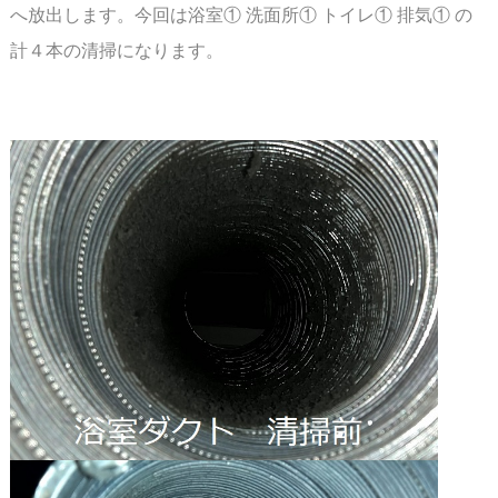
へ放出しま
す。今回は浴室① 洗面所① トイレ① 排気① の
計４本の清掃になります。
スペース