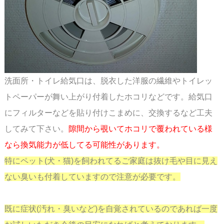
洗面所・トイレ給気口は、脱衣した洋服の繊維やトイレッ
トペーパーが舞い上がり付着した
ホコリなどです。給気口
にフィルターなどを貼り付けこまめに、交換するなど工夫
してみて
下さい。
隙間から覗いてホコリで覆われている様
なら換気能力が低してる可能性があります。
特にペット(犬・猫)を飼われてるご家庭は抜け毛や目に見え
ない臭いも付着していますので
注意が必要です。
既に症状(汚れ・臭いなど)を自覚されているのであれば一度