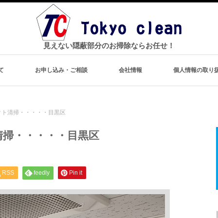
見えない隠蔽部分のお掃除ならお任せ！
て
お申し込み・ご相談
会社情報
個人情報の取り
クト清掃・・・・・目黒区
清掃・・・・・目黒区
RSS
feedly
Pin it