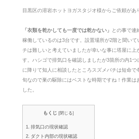
目黒区の溶岩ホットヨガスタジオ様からご依頼があ
「衣類を乾かしても一度では乾かない」
との事で連絡
稼働しているのは3台です。設置場所が2階と聞い
チは難しいと考えていましたが幸いな事に塔屋に上
す。
ハシゴで排気口を確認しましたが3箇所の内1つ
に降
りて知人に相談したところスズメバチは短命で
旬なので巣の駆除にはベストな時期ですね！作業は
した。
もくじ
[
閉じる
]
1.
排気口の現状確認
2.
ダクト内部の現状確認