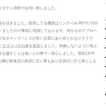
りダクト清掃でお伺い致しました。
を頂きました。使用してる機器はリンナイ㈱ RDTC-53S
ていましたので事前に現調しております。外からのアプロー
がるタラップハシゴが良い位置にあり何とかなりそうで
に
スズメバチの巣を発見
しました。刺激しないように
地上
冬を越すことは無いとの事で一安心しました。
現在2月中
お隣が飲食店の厨房に近い事もあり定休日に行
う事としま