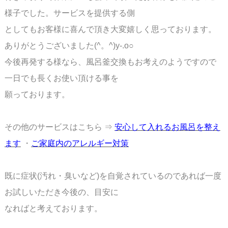
様子でした。サービスを提供する側
としてもお客様に喜んで頂き大変嬉しく思っております。
ありがとうございました(^。^)y-.o○
今後再発する様なら、風呂釜交換もお考えのようですので
一日でも長くお使い頂ける事を
願っております。
その他のサービスはこちら ⇒
安心して入れるお風呂を整え
ます
・
ご家庭内のアレルギー対策
既に症状(汚れ・臭いなど)を自覚されているのであれば一度
お試しいただき今後の、目安に
なればと考えております。