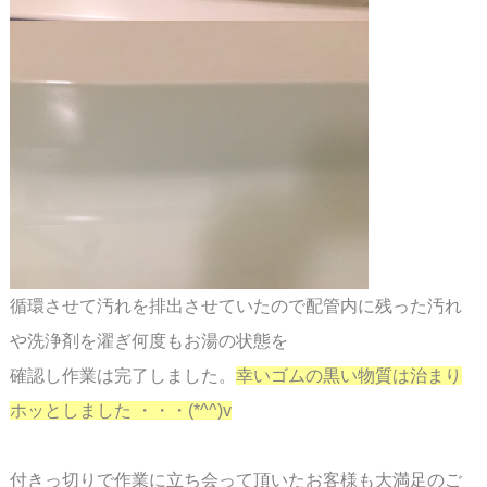
循環させて汚れを排出させていたので配管内に残った汚れ
や洗浄剤を濯ぎ何度もお湯の状態を
確認し作業は完了しました。
幸いゴムの黒い物質は治まり
ホッとしました ・・・(*^^)v
付きっ切りで作業に立ち会って頂いたお客様も大満足のご