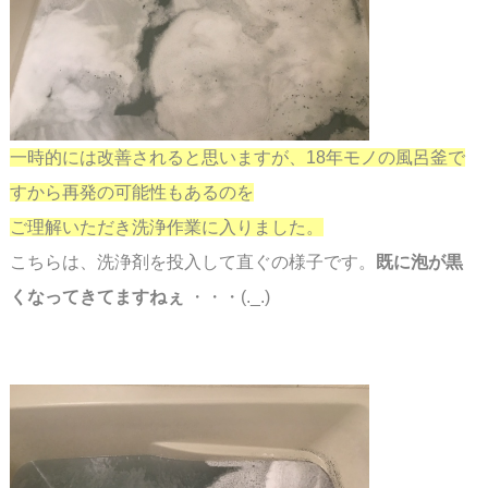
一時的には改善されると思いますが、18年モノの風呂釜で
すから再発の可能性もあるのを
ご理解いただき
洗浄作業に入りました。
こちらは、洗浄剤を投入して直ぐの様子です。
既に泡が黒
くなってきてますねぇ
・・・(._.)
スペース