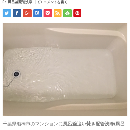
風呂釜配管洗浄
コメントを書く
千葉県船橋市のマンションに
風呂釜追い焚き配管洗浄(風呂