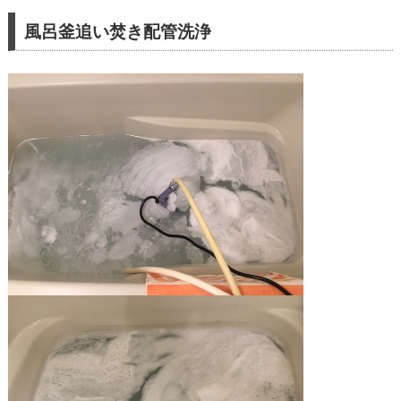
風呂釜追い焚き配管洗浄