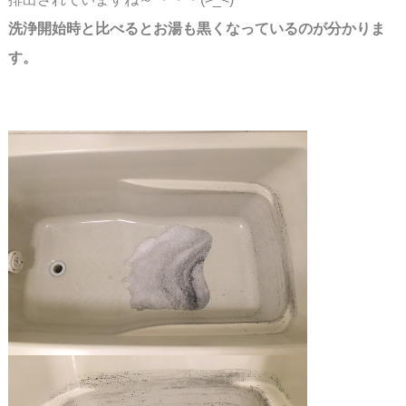
洗浄開始時と比べるとお湯も黒くなっているのが分かりま
す。
スペース