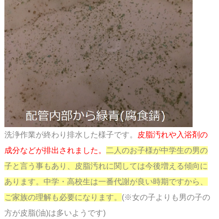
洗浄作業が終わり排水した様子です。
皮脂汚れや入浴剤の
成分などが排出されました。
二人のお子様が中学生の男の
子と言う事もあり、皮脂汚れに関しては今後増える傾向に
あります。中学・高校生は一番代謝が良い時期ですから、
ご家族の理解も必要になります。
(※女の子よりも男の子の
方が皮脂(油)は多いようです)