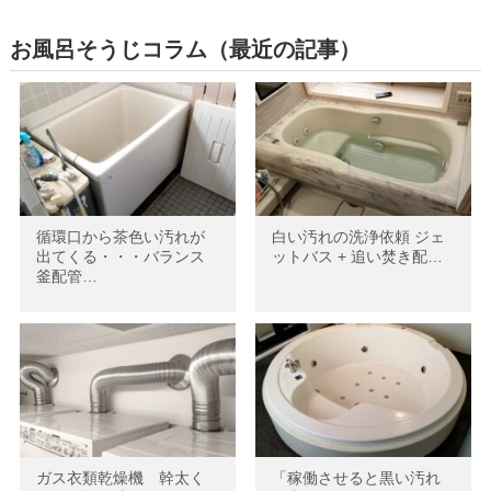
お風呂そうじコラム（最近の記事）
循環口から茶色い汚れが
白い汚れの洗浄依頼 ジェ
出てくる・・・バランス
ットバス + 追い焚き配…
釜配管…
ガス衣類乾燥機 幹太く
「稼働させると黒い汚れ