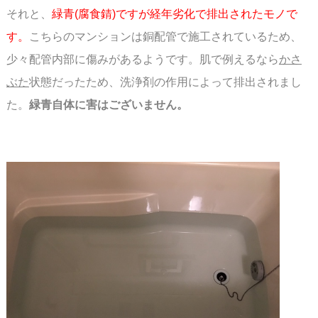
それと、
緑青(腐食錆)ですが経年劣化で排出されたモノで
す。
こちらのマンションは銅配管で
施工されているため、
少々配管内部に傷みがあるようです。肌で例えるなら
かさ
ぶた
状態
だったため、洗浄剤の作用によって排出されまし
た。
緑青自体に害はございません。
スペース