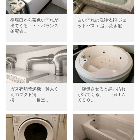
循環口から茶色い汚れが
白い汚れの洗浄依頼 ジェ
出てくる・・・バランス
ットバス + 追い焚き配…
釜配管…
ガス衣類乾燥機 幹太く
「稼働させると黒い汚れ
んのダクト清
が出てくる」 ㈱ＪＡ
掃・・・・・目黒…
ＸＳＯ…