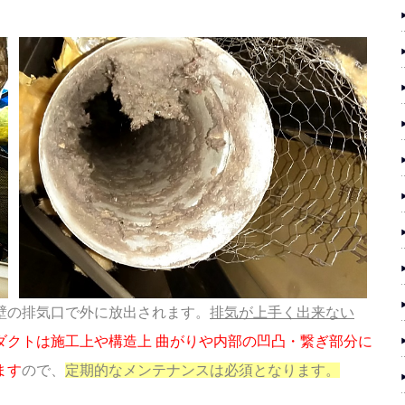
壁の排気口で外に放出されます。
排気が上手く
出来ない
ダクトは施工上や構造上 曲がりや内部の凹凸・繋ぎ部分に
ます
ので、
定期的なメンテナンスは必須となります。