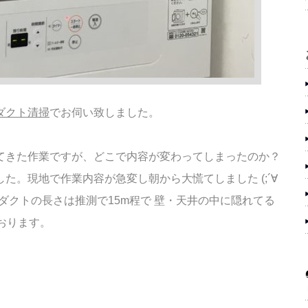
ダクト清掃
でお伺い致しました。
ってきた作業ですが、どこで内容が変わって
しまったのか？
した。
現地で作業内容が急変し朝から大慌てしました (;´∀
クトの長さは推測で15m程で 壁・天井の
中に隠れてる
おります。