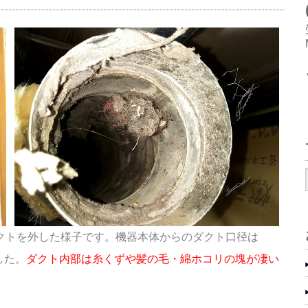
クトを外した様子です。
機器本体からのダクト口径は
した。
ダクト内部は糸くずや髪の毛・綿ホコリの塊が凄い