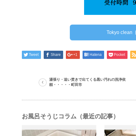
Tokyo cl
Tweet
Share
+1
Hatena
Pocket
湯張り・追い焚きで出てくる黒い汚れの洗浄依
頼・・・・・町田市
お風呂そうじコラム（最近の記事）