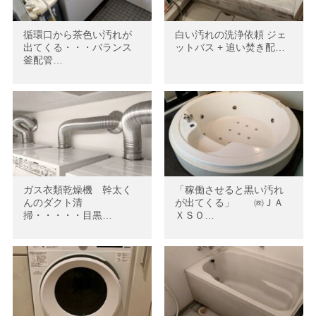
循環口から茶色い汚れが
白い汚れの洗浄依頼 ジェ
出てくる・・・バランス
ットバス + 追い焚き配…
釜配管…
ガス衣類乾燥機 幹太く
「稼働させると黒い汚れ
んのダクト清
が出てくる」 ㈱ＪＡ
掃・・・・・目黒…
ＸＳＯ…