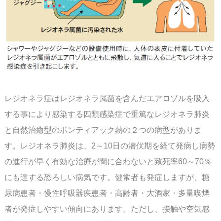
レジオネラ症はレジオネラ属菌を含んだエアロゾルを吸入
する事により感染する四類感染症で
重篤なレジオネラ肺炎
と自然治癒型のポンティアック熱の２つの病型がありま
す。
レジオネラ肺炎は、2～10日の潜伏期を経て発病し病勢
の進行が早く有効な治療が間に合わ
ないと致死率60～70％
にも達する恐ろしい病気です。
健常者も発症しますが、糖
尿病患者・慢性呼吸器疾患者・高齢者・大酒家・多量喫煙
者が発症
しやすい傾向にあります。
ただし、接触や空気感