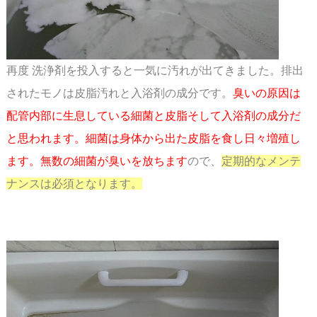
再度 洗浄剤を投入すると一気に汚れが出てきました。排出
されたモノは皮脂汚れと入浴剤の成分
です。
臭いの原因は
配管内部に生息している細菌と皮脂そして入浴剤の成分だ
と思われます。
細菌は身体から出た皮脂を食し日々増殖し
ます。無数の細菌が臭いを放ちます
ので、
定期的な
メンテ
ナンスは必須となります。
スペース