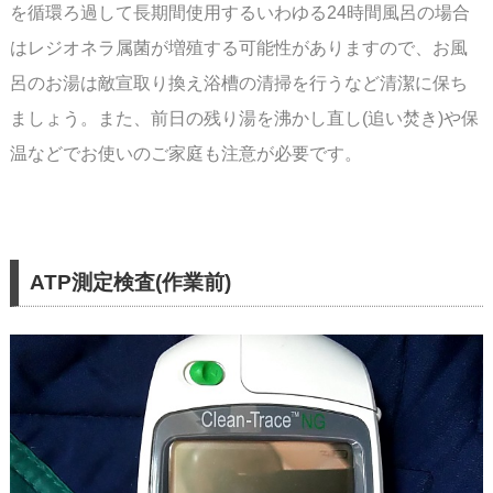
を循環ろ過して長期間使用するいわゆる24時間
風呂の場合
はレジオネラ属菌が増殖する可能性がありますので、お風
呂のお湯は敵宣取り換え
浴槽の清掃を行うなど清潔に保ち
ましょう。また、前日の残り湯を沸かし直し(追い焚き)や
保
温などでお使いのご家庭も注意が必要です。
ATP測定検査(作業前)