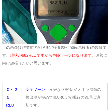
上の画像は作業前のATP測定検査(微生物簡易検査)の数値で
す。
現状が682RLUですから
危険ゾーンになります。
改善に
向け頑張りたいと思います。
スペース
０～２
安全ゾーン
良好な状態 レジオネラ属菌の
５
検出率が極めて低い(0.3％)現行の管理は適
RLU
切です。