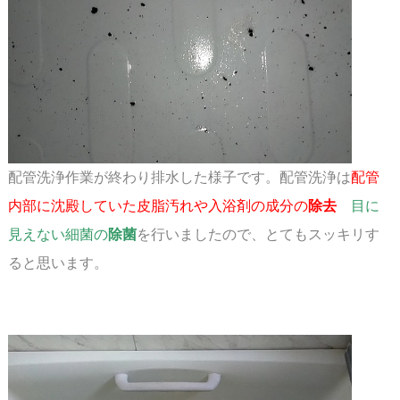
配管洗浄作業が終わり排水した様子です。
配管洗浄は
配管
内部に沈殿していた皮脂汚れや
入浴剤の成分の
除去
目に
見えない細菌の
除菌
を行いました
ので、とてもスッキリす
る
と思います。
スペース