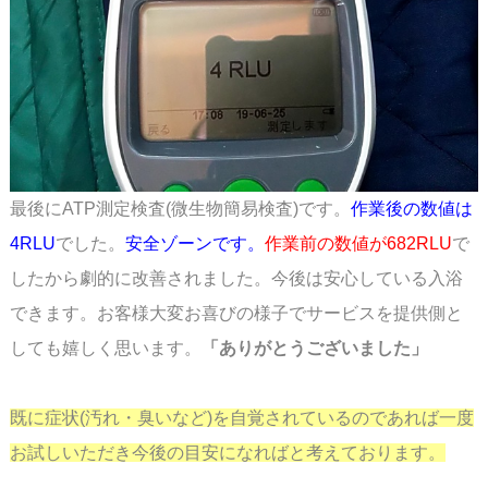
最後にATP測定検査(微生物簡易検査)です。
作業後の数値は
4RLU
でした。
安全ゾーンです。
作業前の数値が682RLU
で
したから劇的に改善されました。今後は安心している入浴
できます。
お客様大変お喜びの様子でサービスを提供側と
しても嬉しく思います。
「ありがとうございました」
既に症状(汚れ・臭いなど)を自覚されているのであれば一度
お試しいただき今後の目安に
なればと考えております。