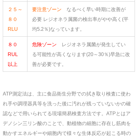
２５～
要注意ゾーン
なるべく早い時期に改善が
８０
必要 レジオネラ属菌の検出率がやや高く(平
RLU
均5.2％)なっています。
８０
危険ゾーン
レジオネラ属菌が発生してい
RUL
る可能性が高くなります(20～30％)早急に改
以上
善が必要です。
スペース
ATP測定法は、主に食品衛生分野での拭き取り検査に使わ
れ手や調理器具等を洗った後に
汚れが残っていないかの確
認などで用いられてる現場簡易検査方法です。
ATPとはア
デノシン三リン酸のことで、動植物の細胞に存在し筋肉を
動かすエネルギーや
細胞内で様々な生体反応が起こる時の