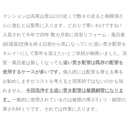
マンションは高尾山登山口の近くで数キロ走ると相模湖さ
らに進むと山梨県に入ります。
どおりで寒いわけですね！
入居されて今年で20年 数カ月前に浴室リフォーム・風呂釜
(給湯器)交換を終え以前から気に
なっていた追い焚き配管を
キレイ✨にして新年を迎えたいとご依頼が御座いました。
浴
室・風呂釜は新しくなっても
追い焚き配管は既存の配管を
使用するケースが多いです。
個人的には配管も替える事を
お勧めしますがコストを考えると現実的ではないのかも
知
れません。
今回洗浄する追い焚き配管は被膜銅管になりま
す。
一般的に使用されているのは
被膜の厚さ3ミリ・銅管の
厚さ0.64ミリです。それでは作業に入ります。