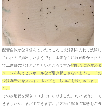
配管自体かなり傷んでいたところに洗浄剤を入れて洗浄し
ていたので排出したようです。
本来なら汚れが酷かったの
で二度目の洗浄といきたいところですが
銅配管に過度の
ダ
メージを与えピンホールなど引き起こさないように、その
後は洗浄剤を入れずにポンプを
回し循環を繰り返しまし
た。
スペース
その後配管を濯ぎココまでになりました。だいぶ治まって
きましたが、まだ出てきます。
お客様に配管の状態をご説