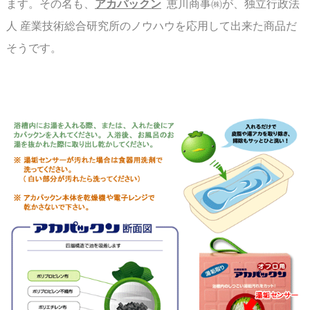
ます。
その名も、
アカパックン
恵川商事㈱が、独立行政法
人 産業技術総合研究所のノウハウを
応用して出来た商品だ
そうです。
スペース