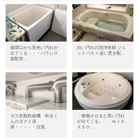
循環口から茶色い汚れが
白い汚れの洗浄依頼 ジェ
出てくる・・・バランス
ットバス + 追い焚き配…
釜配管…
ガス衣類乾燥機 幹太く
「稼働させると黒い汚れ
んのダクト清
が出てくる」 ㈱ＪＡ
掃・・・・・目黒…
ＸＳＯ…