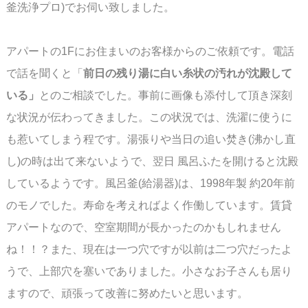
釜洗浄プロ)でお伺い致しました。
アパートの1Fにお住まいのお客様からのご依頼です。電話
で話を聞くと「
前日の残り湯に
白い糸状の汚れが沈殿して
いる」
とのご相談でした。事前に画像も添付して頂き深刻
な状況が伝わってきました。この状況では、洗濯に使うに
も惹いてしまう程です。湯張りや当日の追い焚き(沸かし直
し)の時は出て来ないようで、翌日 風呂ふたを開けると沈殿
しているようです。風呂釜(給湯器)は、1998年製 約20年前
のモノでした。寿命を考えればよく作働しています。賃貸
アパートなので、空室期間が長かったのかもしれません
ね！！？また、現在は一つ穴ですが以前は二つ穴だったよ
うで、上部穴を塞いでありました。
小さなお子さんも居り
ますので、頑張って改善に努めたいと思います。