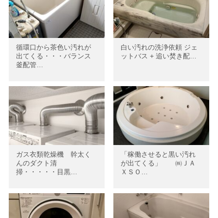
循環口から茶色い汚れが
白い汚れの洗浄依頼 ジェ
出てくる・・・バランス
ットバス + 追い焚き配…
釜配管…
ガス衣類乾燥機 幹太く
「稼働させると黒い汚れ
んのダクト清
が出てくる」 ㈱ＪＡ
掃・・・・・目黒…
ＸＳＯ…